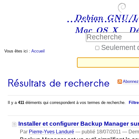
Aller
Outils
au
personnels
Debian GNU/L
contenu.
Mac OS X
Dé
|
Chercher par
Aller
Seulement d
Vous êtes ici :
Accueil
à
Recherche
Navigation
avancée…
la
navigation
Résultats de recherche
Abonnez-
Il y a
411
éléments qui correspondent à vos termes de recherche.
Filtre
Installer et configurer Backup Manager su
Par
Pierre-Yves Landuré
—
publié
18/07/2011
—
Dern