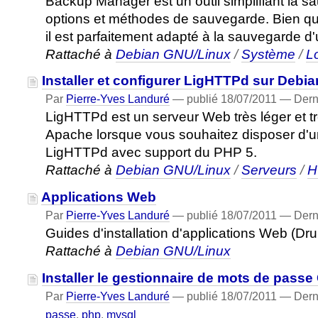
Backup Manager est un outil simplifiant la
options et méthodes de sauvegarde. Bien que
il est parfaitement adapté à la sauvegarde d'
Rattaché à
Debian GNU/Linux
/
Système
/
Lo
Installer et configurer LigHTTPd sur Debia
Par
Pierre-Yves Landuré
—
publié
18/07/2011
—
Dern
LigHTTPd est un serveur Web très léger et trè
Apache lorsque vous souhaitez disposer d'une
LigHTTPd avec support du PHP 5.
Rattaché à
Debian GNU/Linux
/
Serveurs
/
H
Applications Web
Par
Pierre-Yves Landuré
—
publié
18/07/2011
—
Dern
Guides d'installation d'applications Web (Dru
Rattaché à
Debian GNU/Linux
Installer le gestionnaire de mots de passe
Par
Pierre-Yves Landuré
—
publié
18/07/2011
—
Dern
passe
,
php
,
mysql