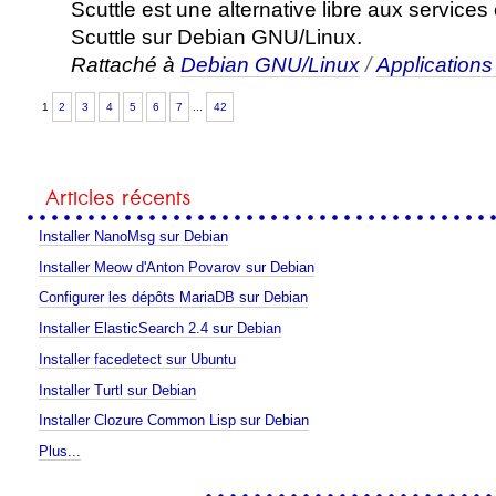
Scuttle est une alternative libre aux services 
Scuttle sur Debian GNU/Linux.
Rattaché à
Debian GNU/Linux
/
Application
1
2
3
4
5
6
7
...
42
Articles récents
Installer NanoMsg sur Debian
Installer Meow d'Anton Povarov sur Debian
Configurer les dépôts MariaDB sur Debian
Installer ElasticSearch 2.4 sur Debian
Installer facedetect sur Ubuntu
Installer Turtl sur Debian
Installer Clozure Common Lisp sur Debian
Articles
Plus...
récents
-