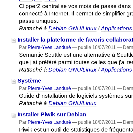
ClipperZ centralise vos mots de passe dans u
connecté à Internet. Il permet de simplifier
passe uniques.
Rattaché à
Debian GNU/Linux
/
Application
Installer la plateforme de favoris collabor
Par
Pierre-Yves Landuré
—
publié
18/07/2011
—
Dern
Semantic Scuttle est une alternative à Scuttl
que j'ai préféré parmi toutes celles que j'ai t
Rattaché à
Debian GNU/Linux
/
Application
Système
Par
Pierre-Yves Landuré
—
publié
18/07/2011
—
Dern
Guide d'installation de logiciels systèmes su
Rattaché à
Debian GNU/Linux
Installer Piwik sur Debian
Par
Pierre-Yves Landuré
—
publié
18/07/2011
—
Dern
Piwik est un outil de statistiques de fréquenta