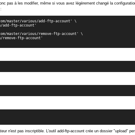
donc pas à les modifier, même si vous avez légèrement changé la configuratio
:
com/master/various/add-ftp-account' \
n/add-ftp-account'
com/master/various/remove-ftp-account' \
n/remove-ftp-account'
ateur n'est pas inscriptible. L'outil add-ftp-account crée un dossier "upload" pe