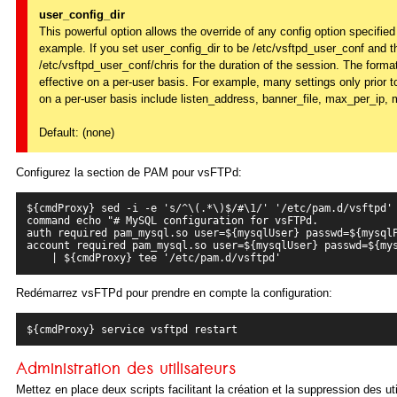
user_config_dir
This powerful option allows the override of any config option specified
example. If you set user_config_dir to be /etc/vsftpd_user_conf and then
/etc/vsftpd_user_conf/chris for the duration of the session. The forma
effective on a per-user basis. For example, many settings only prior t
on a per-user basis include listen_address, banner_file, max_per_ip, ma
Default: (none)
Configurez la section de PAM pour vsFTPd:
${cmdProxy} sed -i -e 's/^\(.*\)$/#\1/' '/etc/pam.d/vsftpd'

command echo "# MySQL configuration for vsFTPd.

auth required pam_mysql.so user=${mysqlUser} passwd=${mysqlP
account required pam_mysql.so user=${mysqlUser} passwd=${mys
Redémarrez vsFTPd pour prendre en compte la configuration:
Administration des utilisateurs
Mettez en place deux scripts facilitant la création et la suppression des ut