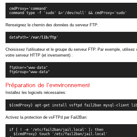
cmdProxy='command'
command type -f 'sudo' &>'/dev/null' && cmdProxy='sudo'
Renseignez le chemin des données du serveur FTP:
dataPath='
/var/lib/ftp
'
Choisissez l'utilisateur et le groupe du serveur FTP. Par exemple, utilise
votre serveur HTTP (et inversement) :
ftpUser="www-data"

Préparation de l'evnvironnement
Installez les logiciels nécessaires:
${cmdProxy} apt-get install vsftpd fail2ban mysql-client li
Activez la protection de vsFTPd par Fail2Ban:
if [ ! -e '/etc/fail2ban/jail.local' ]; then
  ${cmdProxy} touch '/etc/fail2ban/jail.local'