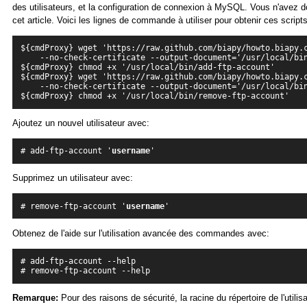
des utilisateurs, et la configuration de connexion à MySQL. Vous n'avez 
cet article. Voici les lignes de commande à utiliser pour obtenir ces scripts
${cmdProxy} wget 'https://raw.github.com/biapy/howto.biapy.
    --no-check-certificate --output-document='/usr/local/bi
${cmdProxy} chmod +x '/usr/local/bin/add-ftp-account'
${cmdProxy} wget 'https://raw.github.com/biapy/howto.biapy.
    --no-check-certificate --output-document='/usr/local/bi
${cmdProxy} chmod +x '/usr/local/bin/remove-ftp-account'
Ajoutez un nouvel utilisateur avec:
# add-ftp-account '
username
'
Supprimez un utilisateur avec:
# remove-ftp-account '
username
'
Obtenez de l'aide sur l'utilisation avancée des commandes avec:
# add-ftp-account --help
# remove-ftp-account --help
Remarque:
Pour des raisons de sécurité, la racine du répertoire de l'utilis