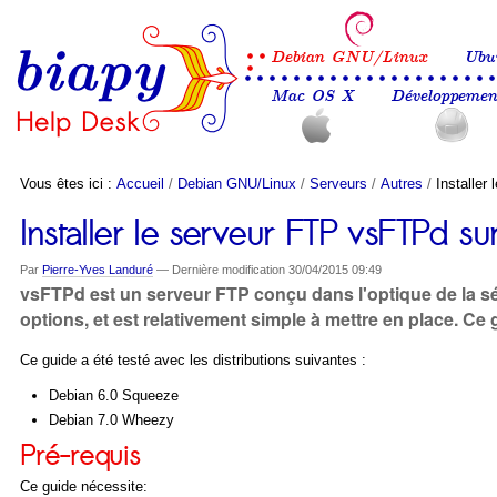
Aller
Outils
Navigation
au
personnels
contenu.
Debian GNU/Linux
Ubu
|
Aller
Mac OS X
Développemen
à
la
navigation
Vous êtes ici :
Accueil
/
Debian GNU/Linux
/
Serveurs
/
Autres
/
Installer
Installer le serveur FTP vsFTPd s
Par
Pierre-Yves Landuré
—
Dernière modification
30/04/2015 09:49
vsFTPd est un serveur FTP conçu dans l'optique de la séc
options, et est relativement simple à mettre en place. C
Ce guide a été testé avec les distributions suivantes :
Debian 6.0 Squeeze
Debian 7.0 Wheezy
Pré-requis
Ce guide nécessite: