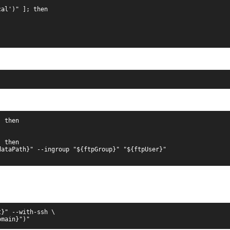
cal')" ]; then
 then

 then

ataPath}" --ingroup "${ftpGroup}" "${ftpUser}"

t}" --with-ssh \
omain}")"