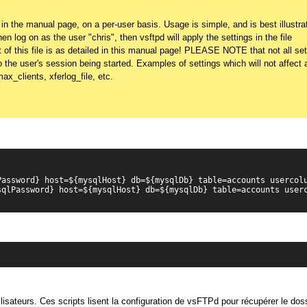
 in the manual page, on a per-user basis. Usage is simple, and is best illustra
 log on as the user "chris", then vsftpd will apply the settings in the file
t of this file is as detailed in this manual page! PLEASE NOTE that not all set
o the user's session being started. Examples of settings which will not affect
x_clients, xferlog_file, etc.
assword} host=${mysqlHost} db=${mysqlDb} table=accounts usercolu
qlPassword} host=${mysqlHost} db=${mysqlDb} table=accounts userc
ilisateurs. Ces scripts lisent la configuration de vsFTPd pour récupérer le dos