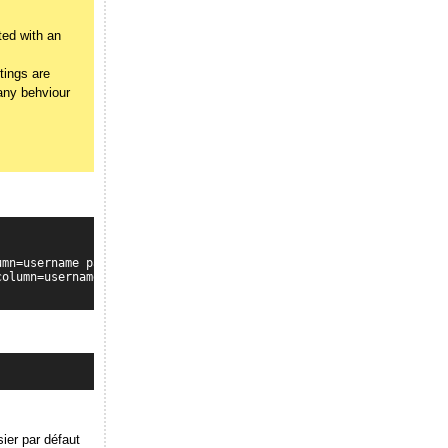
ted with an
tings are
 any behviour
mn=username passwdcolumn=pass crypt=2

olumn=username passwdcolumn=pass crypt=2" \

sier par défaut