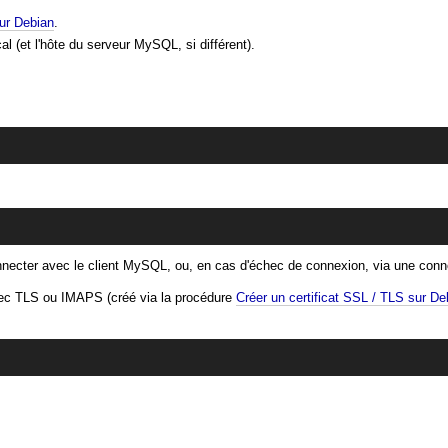
sur Debian
.
cal (et l'hôte du serveur MySQL, si différent).
 connecter avec le client MySQL, ou, en cas d'échec de connexion, via une co
 avec TLS ou IMAPS (créé via la procédure
Créer un certificat SSL / TLS sur De