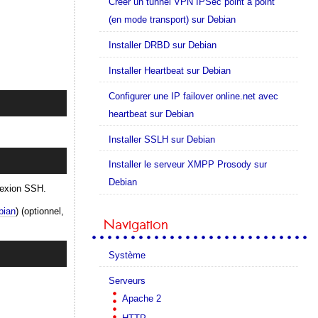
Créer un tunnel VPN IPSec point à point
(en mode transport) sur Debian
Installer DRBD sur Debian
Installer Heartbeat sur Debian
Configurer une IP failover online.net avec
heartbeat sur Debian
Installer SSLH sur Debian
Installer le serveur XMPP Prosody sur
Debian
nnexion SSH.
bian
) (optionnel,
Navigation
Système
Serveurs
Apache 2