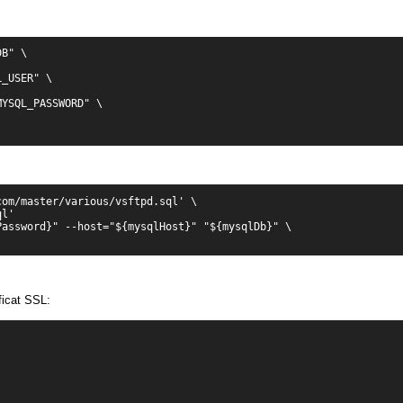
B" \

_USER" \

YSQL_PASSWORD" \

om/master/various/vsftpd.sql' \

l'

assword}" --host="${mysqlHost}" "${mysqlDb}" \

ficat SSL: