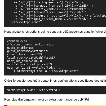
    -e 's/^[#]*\(xferlog_enable=\).*/\1YES/' \

    -e 's/^[#]*\(connect_from_port_20=\).*/\1YES/' \

    -e "s/^[#]*\(nopriv_user=\).*/\1${ftpUser}/" \

    -e 's/^[#]*\(chroot_local_user=\).*/\1NO/' \

    -e 's/^[#]*\(secure_chroot_dir=\).*/\1\/var\/run\/vsftpd
    -e 's/^[#]*\(pam_service_name=\).*/\1vsftpd/' \

  '/etc/vsftpd.conf'
Nous ajoutons les options qui ne sont pas déjà présentes dans le fichier d
command echo "

# Virtual Users configuration

guest_enable=YES

guest_username=${ftpUser}
chroot_local_user=YES
local_root=${dataPath}/\$USER

user_sub_token=\$USER

virtual_use_local_privs=YES

user_config_dir=/etc/vsftpd.d" \

Créez le dossier destiné à contenir les configurations spécifiques des utili
Pour plus d'information, voici un extrait du manuel de vsFTPd: