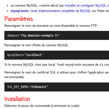
un serveur MySQL, comme décrit par
Installer et configurer MySQL 
mysql-tools
, l'outil d'administration simplifiée de MySQL
sur l'hôte lo
Paramètres
Renseignez le nom de domaine ou sera disponible le serveur FTP :
domain="
ftp.domaine-exemple.fr
Renseignez le nom d'hôte du serveur MySQL:
mysqlHost="
localhost
"
Si le serveur MySQL n'est pas local, l'outil mysql-tools essaiera de s'y
Renseignez le nom du certificat SSL à utiliser pour chiffrer l'application
recommandé):
SSL_KEY_NAME="
${domain}
"
Installation
Détectez le proxy de commande (command ou sudo):