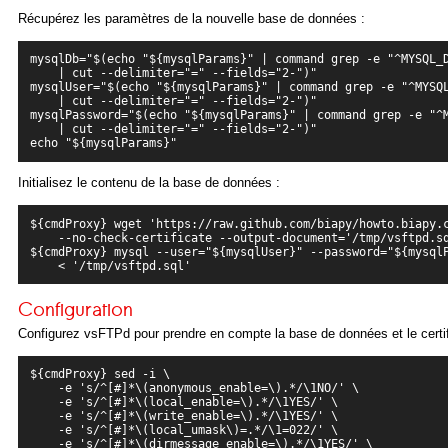
Récupérez les paramètres de la nouvelle base de données :
mysqlDb="$(echo "${mysqlParams}" | command grep -e "^MYSQL_D
    | cut --delimiter="=" --fields="2-")"

mysqlUser="$(echo "${mysqlParams}" | command grep -e "^MYSQL
    | cut --delimiter="=" --fields="2-")"

mysqlPassword="$(echo "${mysqlParams}" | command grep -e "^M
    | cut --delimiter="=" --fields="2-")"

Initialisez le contenu de la base de données :
${cmdProxy} wget 'https://raw.github.com/biapy/howto.biapy.c
    --no-check-certificate --output-document='/tmp/vsftpd.sq
${cmdProxy} mysql --user="${mysqlUser}" --password="${mysqlP
Configuration
Configurez vsFTPd pour prendre en compte la base de données et le certi
${cmdProxy} sed -i \
    -e 's/^[#]*\(anonymous_enable=\).*/\1NO/' \

    -e 's/^[#]*\(local_enable=\).*/\1YES/' \

    -e 's/^[#]*\(write_enable=\).*/\1YES/' \

    -e 's/^[#]*\(local_umask\)=.*/\1=022/' \

    -e 's/^[#]*\(dirmessage_enable=\).*/\1YES/' \
